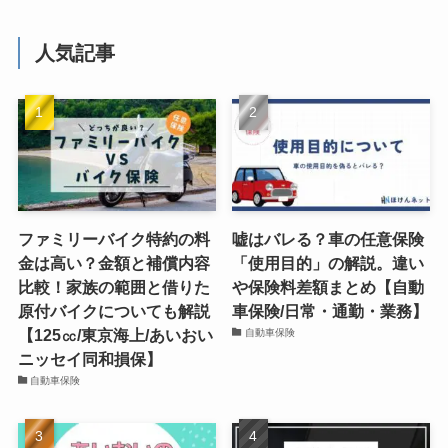
人気記事
ファミリーバイク特約の料
嘘はバレる？車の任意保険
金は高い？金額と補償内容
「使用目的」の解説。違い
比較！家族の範囲と借りた
や保険料差額まとめ【自動
原付バイクについても解説
車保険/日常・通勤・業務】
【125㏄/東京海上/あいおい
自動車保険
ニッセイ同和損保】
自動車保険