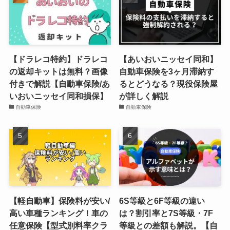
【ドラレコ特約】ドラレコ
【あいおいニッセイ同和】
の返却キットは無料？画像
自動車保険を3ヶ月滞納す
付きで解説【自動車保険/あ
るとどうなる？現役保険屋
いおいニッセイ同和損保】
が詳しく解説
自動車保険
自動車保険
【軽自動車】保険料が安い/
6S等級と6F等級の違い
高い車種ランキング！車の
は？割引率と7S等級・7F
任意保険【型式別料率クラ
等級との差額も解説。【自