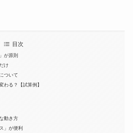
目次
居」が原則
者だけ
問について
が変わる？【試算例】
適な動き方
ビス」が便利