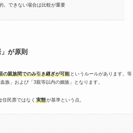
的。できない場合は比較が重要
居」が原則
居の親族間でのみ引き継ぎが可能
というルールがあります。等
の血族」および「3親等以内の姻族」となります。
は住民票ではなく
実態
が基準という点。