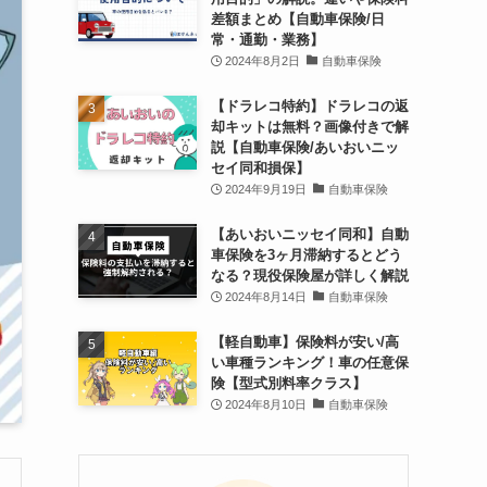
差額まとめ【自動車保険/日
常・通勤・業務】
2024年8月2日
自動車保険
【ドラレコ特約】ドラレコの返
却キットは無料？画像付きで解
説【自動車保険/あいおいニッ
セイ同和損保】
2024年9月19日
自動車保険
【あいおいニッセイ同和】自動
車保険を3ヶ月滞納するとどう
なる？現役保険屋が詳しく解説
2024年8月14日
自動車保険
【軽自動車】保険料が安い/高
い車種ランキング！車の任意保
険【型式別料率クラス】
2024年8月10日
自動車保険