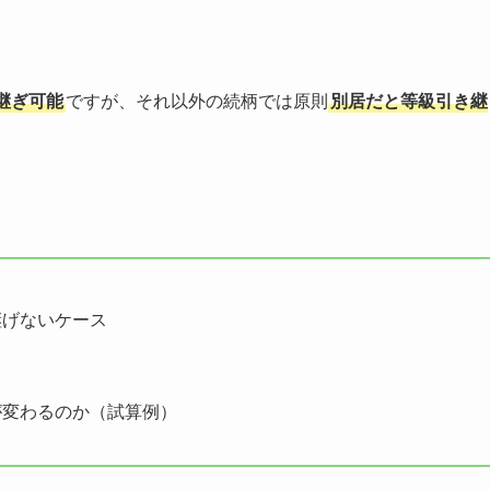
継ぎ可能
ですが、それ以外の続柄では原則
別居だと等級引き継
継げないケース
が変わるのか（試算例）