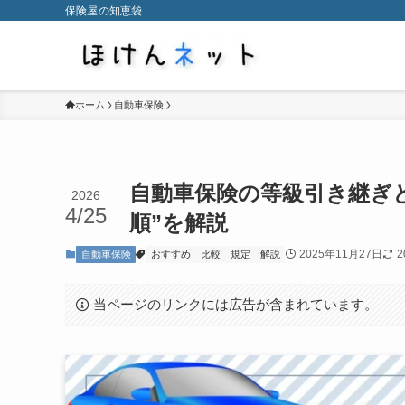
保険屋の知恵袋
ホーム
自動車保険
自動車保険の等級引き継ぎ
2026
4/25
順”を解説
2025年11月27日
2
自動車保険
おすすめ
比較
規定
解説
当ページのリンクには広告が含まれています。