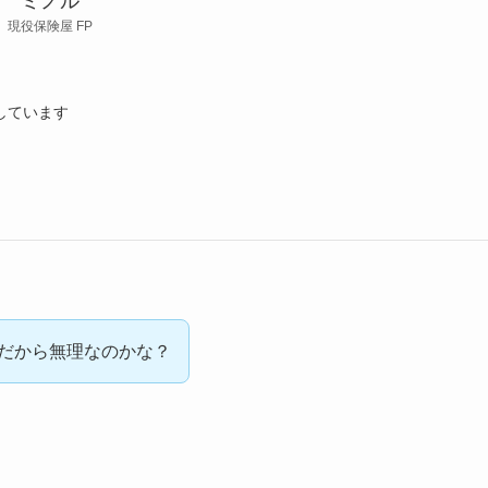
ミノル
現役保険屋 FP
しています
居だから無理なのかな？