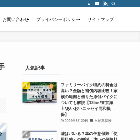
お問い合わせ
プライバシーポリシー
サイトマップ
手
人気記事
ファミリーバイク特約の料金は
高い？金額と補償内容比較！家
族の範囲と借りた原付バイクに
ついても解説【125㏄/東京海
上/あいおいニッセイ同和損
保】
2024年8月20日
自動車保険
嘘はバレる？車の任意保険「使
用目的」の解説。違いや保険料